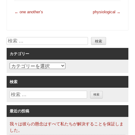
投
←
one another’s
physiological
→
稿
ナ
ビ
検
ゲ
索
ー
カテゴリー
シ
ョ
カ
ン
テ
ゴ
検索
リ
検
ー
索
最近の投稿
我々は彼らの懸念はすべて私たちが解決することを保証しま
した。