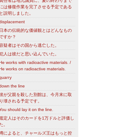
責任者は地元議員に、夏の終わりまで
には修復作業を完了させる予定である
と説明しました。
displacement
日本の伝統的な価値観とはどんなもの
ですか？
容疑者はその国から逃亡した。
犯人は彼だと思い込んでいた。
He works with radioactive materials. /
He works on radioactive materials.
quarry
down the line
彼が父親を殺した別館は、今月末に取
り壊される予定です。
You should lay it on the line.
鑑定人はそのカードを1万ドルと評価し
た。
噂によると、チャールズ王はもっと控