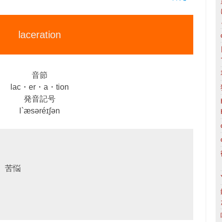
laceration
音節
lac・er・a・tion
発音記号
l`æsəréɪʃən
、苦悩