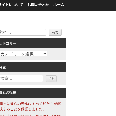
サイトについて
お問い合わせ
ホーム
検
索
カテゴリー
カ
テ
ゴ
検索
リ
検
ー
索
最近の投稿
我々は彼らの懸念はすべて私たちが解
決することを保証しました。