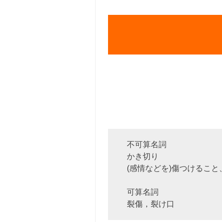
不可算名詞
かき切り
(感情などを)傷つけること
可算名詞
裂傷，裂け口