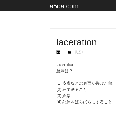
a5qa.com
laceration
単語 L
laceration
意味は？
(1) 皮膚などの表面が裂けた
(2) 紐で縛ること
(3) 娯楽
(4) 死体をばらばらにすること