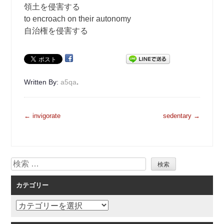
領土を侵害する
to encroach on their autonomy
自治権を侵害する
.
Written By:
a5qa
投
←
invigorate
sedentary
→
稿
ナ
ビ
検
ゲ
索
ー
カテゴリー
シ
ョ
カ
ン
テ