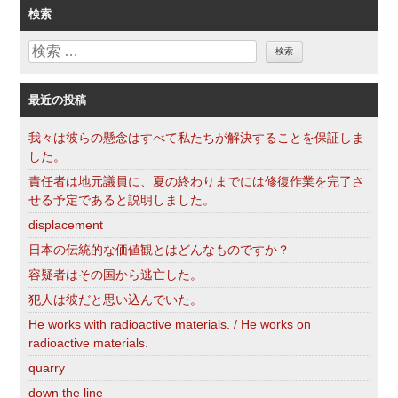
ゴ
検索
リ
検
ー
索
最近の投稿
我々は彼らの懸念はすべて私たちが解決することを保証しま
した。
責任者は地元議員に、夏の終わりまでには修復作業を完了さ
せる予定であると説明しました。
displacement
日本の伝統的な価値観とはどんなものですか？
容疑者はその国から逃亡した。
犯人は彼だと思い込んでいた。
He works with radioactive materials. / He works on
radioactive materials.
quarry
down the line