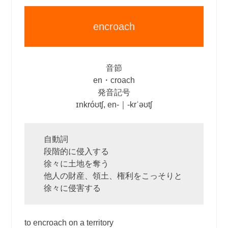
encroach
音節
en・croach
発音記号
ɪnkróʊtʃ, en‐｜‐krˈəʊtʃ
自動詞
段階的に侵入する
徐々に土地を奪う
他人の財産、領土、権利をこっそりと
徐々に侵害する
to encroach on a territory