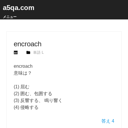
a5qa.com
メニュー
encroach
単語 L
encroach
意味は？
(1) 屈む
(2) 囲む、包囲する
(3) 反響する、 鳴り響く
(4) 侵略する
答え 4