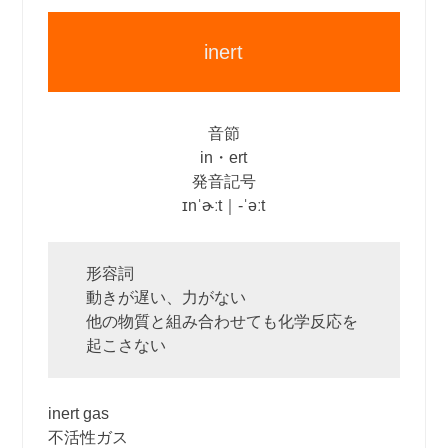
inert
音節
in・ert
発音記号
ɪnˈɚːt｜‐ˈəːt
形容詞
動きが遅い、力がない
他の物質と組み合わせても化学反応を
起こさない
inert gas
不活性ガス