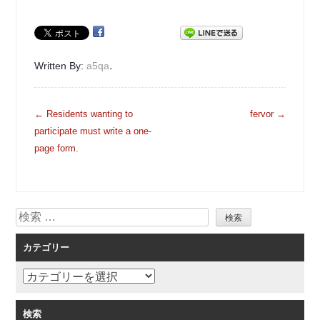
.
Written By:
a5qa
投
←
Residents wanting to
fervor
→
稿
participate must write a one-
ナ
page form.
ビ
ゲ
ー
検
シ
索
ョ
カテゴリー
ン
カ
テ
ゴ
検索