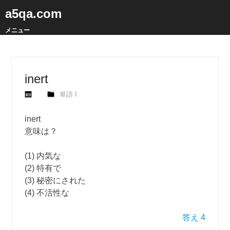
a5qa.com
メニュー
inert
単語 I
inert
意味は？
(1) 内気な
(2) 特有で
(3) 秘密にされた
(4) 不活性な
答え 4