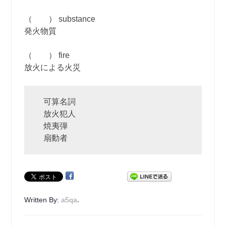
（ ） substance
発火物質
（ ） fire
放火による火災
可算名詞
放火犯人
焼夷弾
扇動者
.
Written By:
a5qa