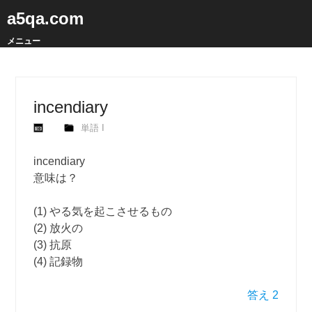
a5qa.com
メニュー
incendiary
単語 I
incendiary
意味は？
(1) やる気を起こさせるもの
(2) 放火の
(3) 抗原
(4) 記録物
答え 2