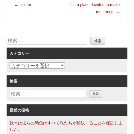
投
←
hipster
It’s a place devoted to make
稿
me strong.
→
ナ
ビ
ゲ
検
ー
索
シ
カテゴリー
ョ
ン
カ
テ
ゴ
検索
リ
検
ー
索
最近の投稿
我々は彼らの懸念はすべて私たちが解決することを保証しま
した。