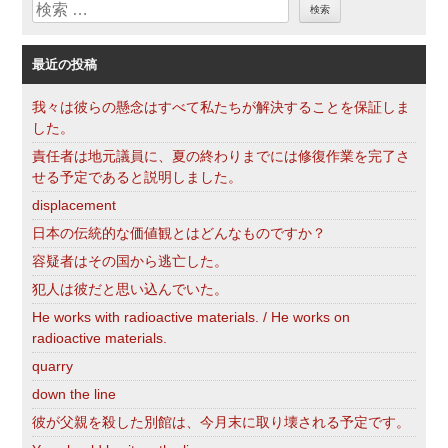
検
ー
索
最近の投稿
我々は彼らの懸念はすべて私たちが解決することを保証しま
した。
責任者は地元議員に、夏の終わりまでには修復作業を完了さ
せる予定であると説明しました。
displacement
日本の伝統的な価値観とはどんなものですか？
容疑者はその国から逃亡した。
犯人は彼だと思い込んでいた。
He works with radioactive materials. / He works on
radioactive materials.
quarry
down the line
彼が父親を殺した別館は、今月末に取り壊される予定です。