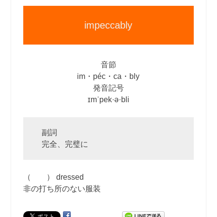
impeccably
音節
im・péc・ca・bly
発音記号
ɪmˈpek·ə·bli
副詞
完全、完璧に
（ ） dressed
非の打ち所のない服装