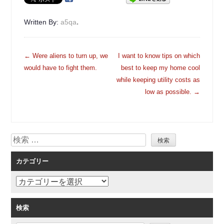
.
Written By:
a5qa
投
←
Were aliens to turn up, we
I want to know tips on which
稿
would have to fight them.
best to keep my home cool
ナ
while keeping utility costs as
ビ
low as possible.
→
ゲ
ー
シ
検
ョ
索
ン
カテゴリー
カ
テ
ゴ
検索
リ