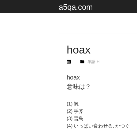
a5qa.com
hoax
単語 H
hoax
意味は？
(1) 帆
(2) 手斧
(3) 雷鳥
(4) いっぱい食わせる, かつぐ