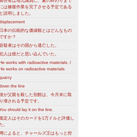
責任者は地元議員に、夏の終わりまで
には修復作業を完了させる予定である
と説明しました。
displacement
日本の伝統的な価値観とはどんなもの
ですか？
容疑者はその国から逃亡した。
犯人は彼だと思い込んでいた。
He works with radioactive materials. /
He works on radioactive materials.
quarry
down the line
彼が父親を殺した別館は、今月末に取
り壊される予定です。
You should lay it on the line.
鑑定人はそのカードを1万ドルと評価し
た。
噂によると、チャールズ王はもっと控