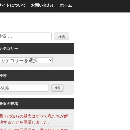
サイトについて
お問い合わせ
ホーム
検
索
カテゴリー
カ
テ
ゴ
検索
リ
検
ー
索
最近の投稿
我々は彼らの懸念はすべて私たちが解
決することを保証しました。