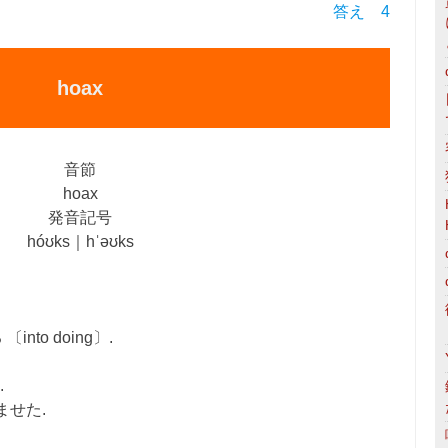
答え 4
hoax
音節
hoax
発音記号
hóʊks｜hˈəʊks
to doing〕.
.
せた.