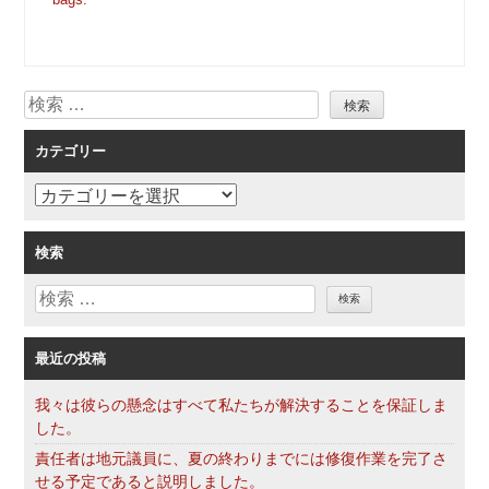
ゲ
ー
シ
検
ョ
索
ン
カテゴリー
カ
テ
ゴ
検索
リ
検
ー
索
最近の投稿
我々は彼らの懸念はすべて私たちが解決することを保証しま
した。
責任者は地元議員に、夏の終わりまでには修復作業を完了さ
せる予定であると説明しました。