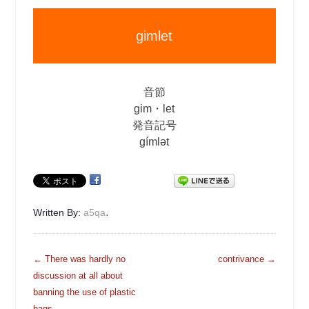
gimlet
音節
gim・let
発音記号
gímlət
.
Written By:
a5qa
投
←
There was hardly no
contrivance
→
稿
discussion at all about
ナ
banning the use of plastic
ビ
bags.