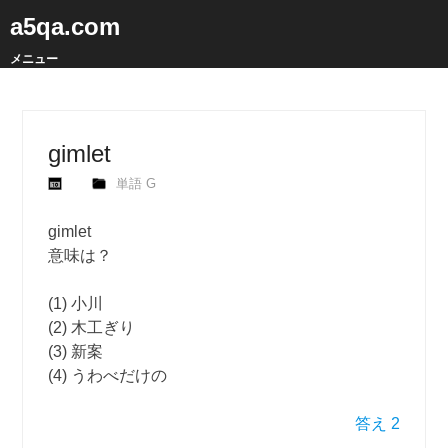
a5qa.com
メニュー
gimlet
単語 G
gimlet
意味は？
(1) 小川
(2) 木工ぎり
(3) 新案
(4) うわべだけの
答え 2