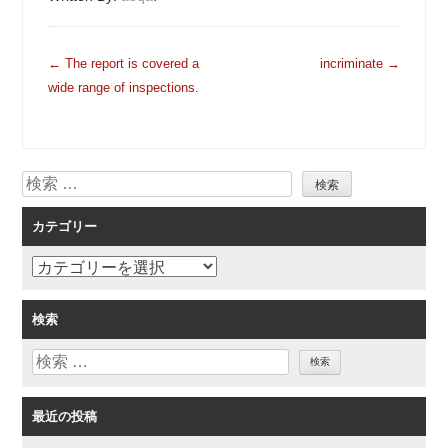
投
←
The report is covered a
incriminate
→
稿
wide range of inspections.
ナ
ビ
ゲ
検
ー
索
シ
カテゴリー
ョ
ン
カ
テ
ゴ
検索
リ
検
ー
索
最近の投稿