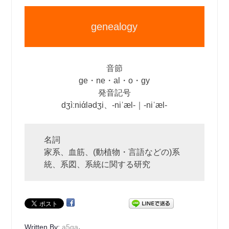
genealogy
音節
ge・ne・al・o・gy
発音記号
dʒìːniάlədʒi、‐niˈæl‐｜‐niˈæl‐
名詞
家系、血筋、(動植物・言語などの)系
統、系図、系統に関する研究
.
Written By:
a5qa