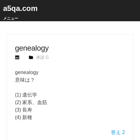
a5qa.com
メニュー
genealogy
単語 G
genealogy
意味は？
(1) 遺伝学
(2) 家系、血筋
(3) 長寿
(4) 新種
答え 2