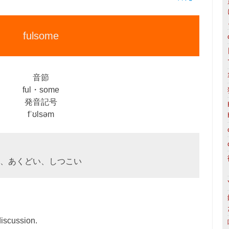
fulsome
音節
ful・some
発音記号
fˈʊlsəm
、あくどい、しつこい
discussion.