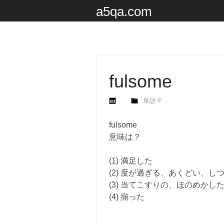
a5qa.com
fulsome
単語 F
fulsome
意味は？
(1) 満足した
(2) 度が過ぎる、あくどい、し
(3) 当てこすりの、ほのめかし
(4) 揃った