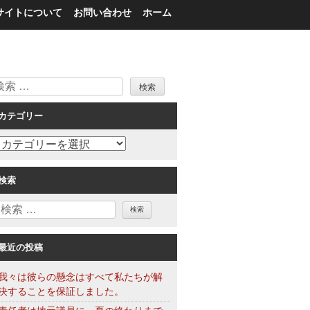
サイトについて
お問い合わせ
ホーム
検
索
カテゴリー
カ
テ
ゴ
検索
リ
検
ー
索
最近の投稿
我々は彼らの懸念はすべて私たちが解
決することを保証しました。