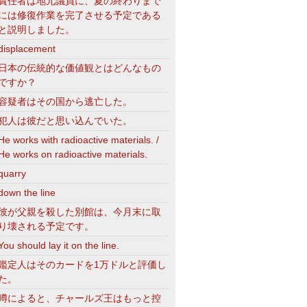
責任者は地元議員に、夏の終わりまで
には修復作業を完了させる予定である
と説明しました。
displacement
日本の伝統的な価値観とはどんなもの
ですか？
容疑者はその国から逃亡した。
犯人は彼だと思い込んでいた。
He works with radioactive materials. /
He works on radioactive materials.
quarry
down the line
彼が父親を殺した別館は、今月末に取
り壊される予定です。
You should lay it on the line.
鑑定人はそのカードを1万ドルと評価し
た。
噂によると、チャールズ王はもっと控