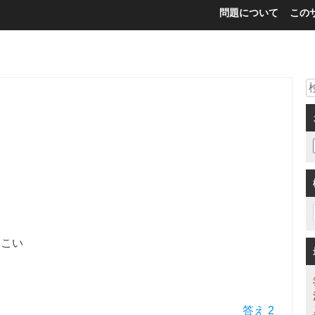
問題について
この
つこい
た
答え 2