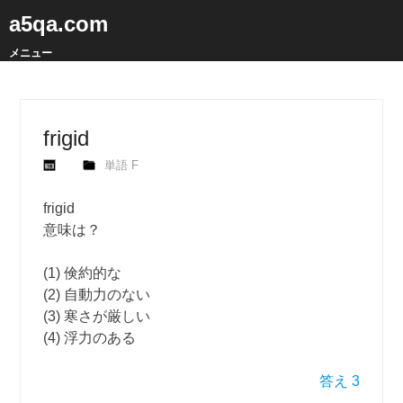
a5qa.com
メニュー
frigid
単語 F
frigid
意味は？
(1) 倹約的な
(2) 自動力のない
(3) 寒さが厳しい
(4) 浮力のある
答え 3