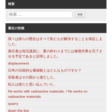
ゴ
検索
リ
検
ー
索
最近の投稿
我々は彼らの懸念はすべて私たちが解決することを保証しま
した。
責任者は地元議員に、夏の終わりまでには修復作業を完了さ
せる予定であると説明しました。
displacement
日本の伝統的な価値観とはどんなものですか？
容疑者はその国から逃亡した。
犯人は彼だと思い込んでいた。
He works with radioactive materials. / He works on
radioactive materials.
quarry
down the line