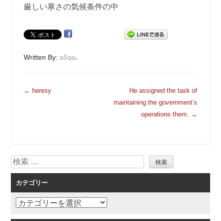
厳しい寒さの気候条件の中
.
Written By:
a5qa
投
←
heresy
He assigned the task of
稿
maintaining the government’s
ナ
operations them.
→
ビ
ゲ
ー
検
シ
索
ョ
カテゴリー
ン
カ
テ