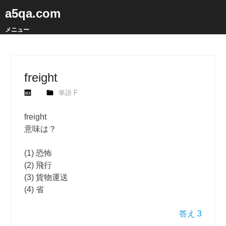
a5qa.com
メニュー
freight
単語 F
freight
意味は？
(1) 恐怖
(2) 飛行
(3) 貨物運送
(4) 省
答え 3