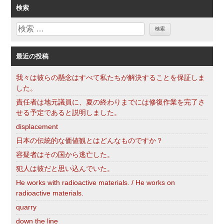
ゴ
検索
リ
検
ー
索
最近の投稿
我々は彼らの懸念はすべて私たちが解決することを保証しま
した。
責任者は地元議員に、夏の終わりまでには修復作業を完了さ
せる予定であると説明しました。
displacement
日本の伝統的な価値観とはどんなものですか？
容疑者はその国から逃亡した。
犯人は彼だと思い込んでいた。
He works with radioactive materials. / He works on
radioactive materials.
quarry
down the line