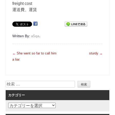
freight cost
運送費、運賃
.
Written By:
a5qa
投
←
She went so far to call him
sturdy
→
稿
a liar.
ナ
ビ
ゲ
検
ー
索
シ
カテゴリー
ョ
ン
カ
テ