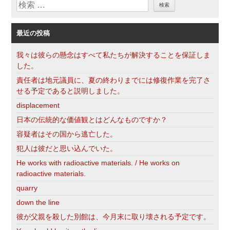
検
ー
索
最近の投稿
我々は彼らの懸念はすべて私たちが解決することを保証しま
した。
責任者は地元議員に、夏の終わりまでには修復作業を完了さ
せる予定であると説明しました。
displacement
日本の伝統的な価値観とはどんなものですか？
容疑者はその国から逃亡した。
犯人は彼だと思い込んでいた。
He works with radioactive materials. / He works on
radioactive materials.
quarry
down the line
彼が父親を殺した別館は、今月末に取り壊される予定です。