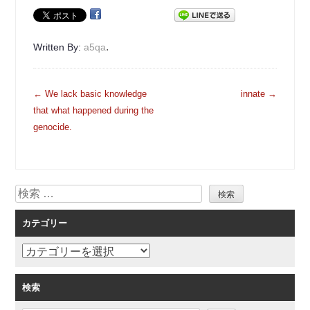
.
Written By:
a5qa
投
←
We lack basic knowledge
innate
→
稿
that what happened during the
ナ
genocide.
ビ
ゲ
ー
検
シ
索
ョ
カテゴリー
ン
カ
テ
ゴ
検索
リ