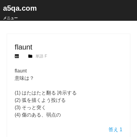
a5qa.com
メニュー
flaunt
単語 F
flaunt
意味は？
(1) はたはたと翻る 誇示する
(2) 弧を描くよう投げる
(3) そっと突く
(4) 傷のある、弱点の
答え 1