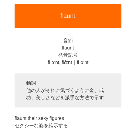
flaunt
音節
flaunt
発音記号
flˈɔːnt, flάːnt｜flˈɔːnt
動詞
他の人がそれに気づくように金、成
功、美しさなどを派手な方法で示す
flaunt their sexy figures
セクシーな姿を誇示する