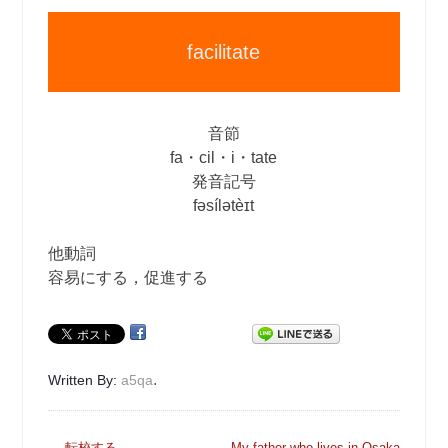
facilitate
音節
fa・cil・i・tate
発音記号
fəsílətèɪt
他動詞
容易にする，促進する
.
Written By:
a5qa
投
←
転校する
My father who lives in Osaka