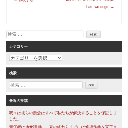
稿
has two dogs.
→
ナ
ビ
ゲ
検
ー
索
シ
カテゴリー
ョ
ン
カ
テ
ゴ
検索
リ
検
ー
索
最近の投稿
我々は彼らの懸念はすべて私たちが解決することを保証しま
した。
責任者は地元議員に、夏の終わりまでには修復作業を完了さ