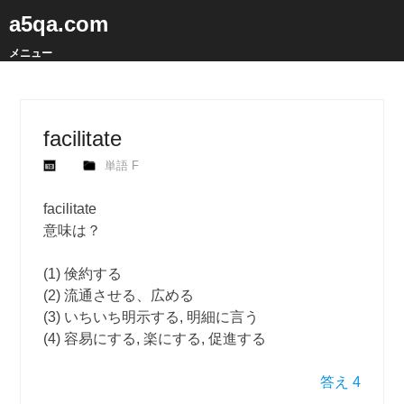
a5qa.com
メニュー
facilitate
単語 F
facilitate
意味は？
(1) 倹約する
(2) 流通させる、広める
(3) いちいち明示する, 明細に言う
(4) 容易にする, 楽にする, 促進する
答え 4