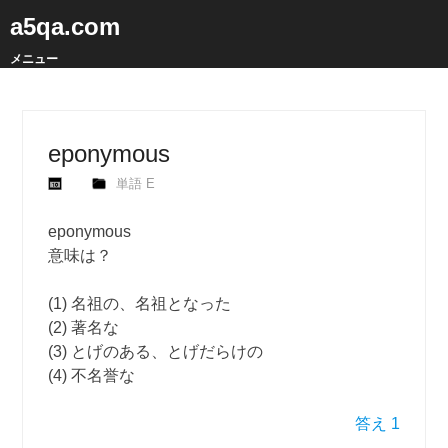
a5qa.com
メニュー
eponymous
単語 E
eponymous
意味は？
(1) 名祖の、名祖となった
(2) 著名な
(3) とげのある、とげだらけの
(4) 不名誉な
答え 1