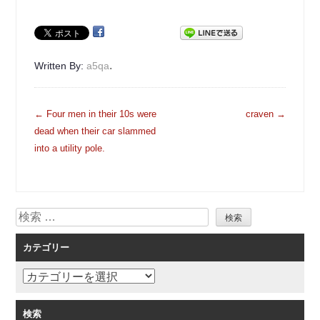
.
Written By:
a5qa
投
←
Four men in their 10s were
craven
→
稿
dead when their car slammed
ナ
into a utility pole.
ビ
ゲ
ー
検
シ
索
ョ
カテゴリー
ン
カ
テ
ゴ
検索