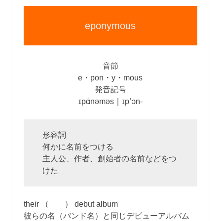
eponymous
音節
e・pon・y・mous
発音記号
ɪpάnəməs｜ɪpˈɔn‐
形容詞
何かに名前をつける
主人公、作者、創始者の名前などをつ
けた
their （ ） debut album
彼らの名（バンド名）と同じデビューアルバム