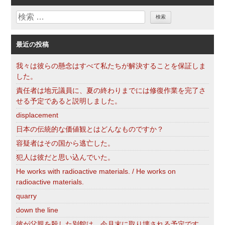
リ
検
ー
索
最近の投稿
我々は彼らの懸念はすべて私たちが解決することを保証しま
した。
責任者は地元議員に、夏の終わりまでには修復作業を完了さ
せる予定であると説明しました。
displacement
日本の伝統的な価値観とはどんなものですか？
容疑者はその国から逃亡した。
犯人は彼だと思い込んでいた。
He works with radioactive materials. / He works on
radioactive materials.
quarry
down the line
彼が父親を殺した別館は、今月末に取り壊される予定です。