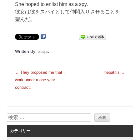
She hoped to enlist him as a spy.
彼女は彼をスパイとして仲間入りさせることを
望んだ。
.
Written By:
a5qa
投
←
They proposed me that I
hepatitis
→
稿
work under a one year
ナ
contract.
ビ
ゲ
ー
検
シ
索
ョ
カテゴリー
ン