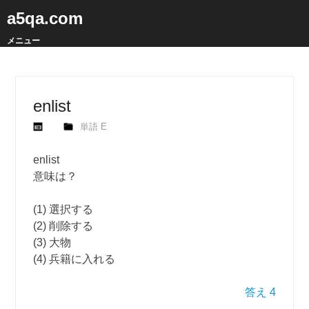
a5qa.com
メニュー
enlist
単語 E
enlist
意味は？
(1) 選択する
(2) 削除する
(3) 大物
(4) 兵籍に入れる
答え 4