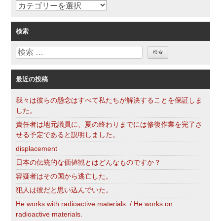
カ
テ
ゴ
検索
リ
検
ー
索
最近の投稿
我々は彼らの懸念はすべて私たちが解決することを保証しま
した。
責任者は地元議員に、夏の終わりまでには修復作業を完了さ
せる予定であると説明しました。
displacement
日本の伝統的な価値観とはどんなものですか？
容疑者はその国から逃亡した。
犯人は彼だと思い込んでいた。
He works with radioactive materials. / He works on
radioactive materials.