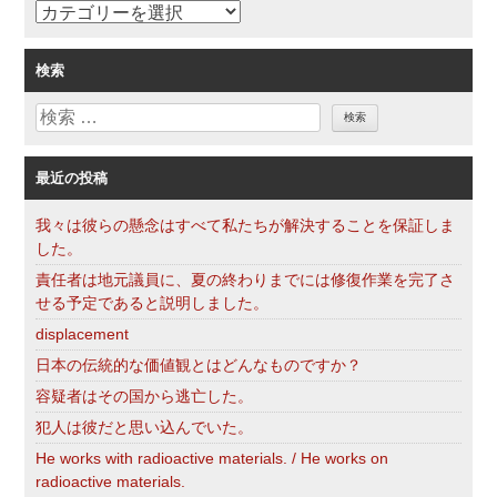
カ
テ
ゴ
検索
リ
検
ー
索
最近の投稿
我々は彼らの懸念はすべて私たちが解決することを保証しま
した。
責任者は地元議員に、夏の終わりまでには修復作業を完了さ
せる予定であると説明しました。
displacement
日本の伝統的な価値観とはどんなものですか？
容疑者はその国から逃亡した。
犯人は彼だと思い込んでいた。
He works with radioactive materials. / He works on
radioactive materials.