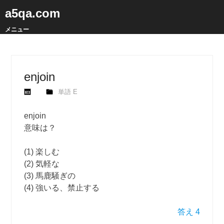
a5qa.com
メニュー
enjoin
単語 E
enjoin
意味は？
(1) 楽しむ
(2) 気軽な
(3) 馬鹿騒ぎの
(4) 強いる、禁止する
答え 4