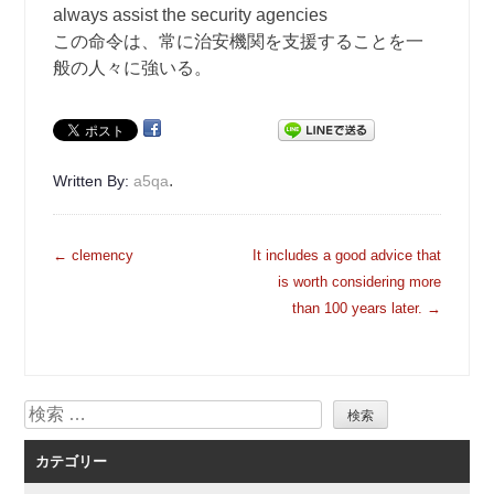
always assist the security agencies
この命令は、常に治安機関を支援することを一
般の人々に強いる。
.
Written By:
a5qa
投
←
clemency
It includes a good advice that
稿
is worth considering more
ナ
than 100 years later.
→
ビ
ゲ
ー
検
シ
索
ョ
カテゴリー
ン