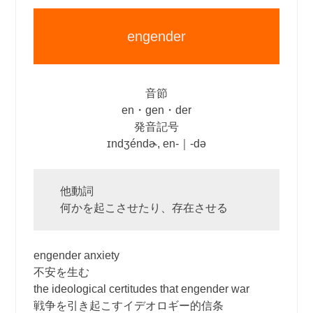
engender
音節
en・gen・der
発音記号
ɪndʒéndɚ, en‐｜‐də
他動詞
何かを起こさせたり、存在させる
engender anxiety
不安を生む
the ideological certitudes that engender war
戦争を引き起こすイデオロギー的信条