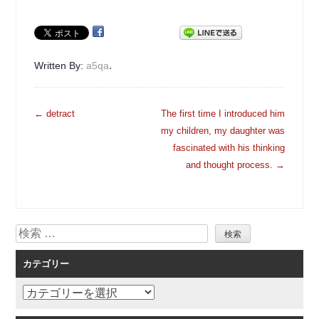
.
Written By:
a5qa
投
←
detract
The first time I introduced him
稿
my children, my daughter was
ナ
fascinated with his thinking
ビ
and thought process.
→
ゲ
ー
シ
検
ョ
索
ン
カテゴリー
カ
テ