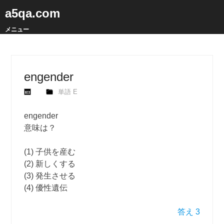
a5qa.com
メニュー
engender
単語 E
engender
意味は？
(1) 子供を産む
(2) 新しくする
(3) 発生させる
(4) 優性遺伝
答え 3