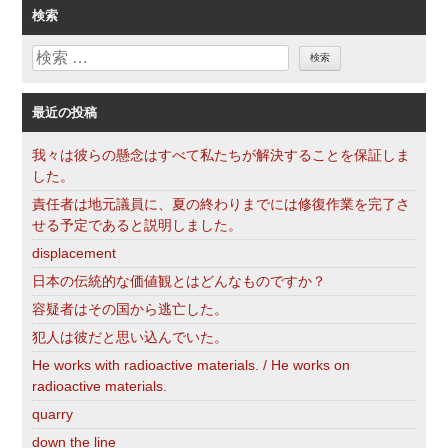
ゴ
検索
リ
検
ー
索
最近の投稿
我々は彼らの懸念はすべて私たちが解決することを保証しま
した。
責任者は地元議員に、夏の終わりまでには修復作業を完了さ
せる予定であると説明しました。
displacement
日本の伝統的な価値観とはどんなものですか？
容疑者はその国から逃亡した。
犯人は彼だと思い込んでいた。
He works with radioactive materials. / He works on
radioactive materials.
quarry
down the line