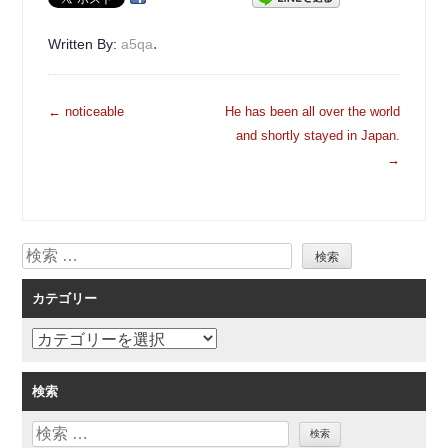
.
Written By:
a5qa
投
←
noticeable
He has been all over the world
稿
and shortly stayed in Japan.
ナ
→
ビ
ゲ
ー
検
シ
索
ョ
カテゴリー
ン
カ
テ
ゴ
検索
リ
検
ー