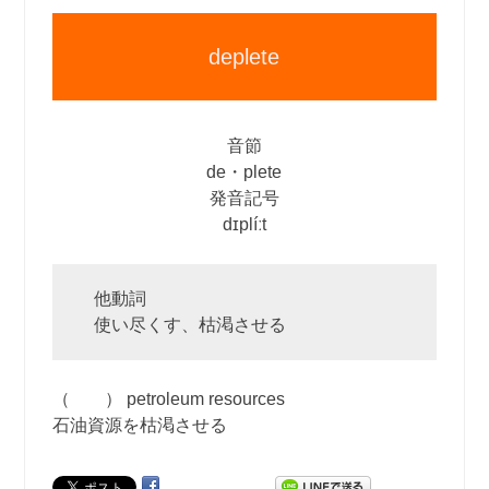
deplete
音節
de・plete
発音記号
dɪplíːt
他動詞
使い尽くす、枯渇させる
（ ） petroleum resources
石油資源を枯渇させる