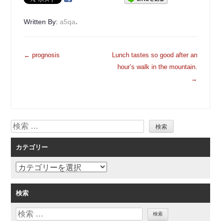
.
Written By:
a5qa
投
←
prognosis
Lunch tastes so good after an
稿
hour’s walk in the mountain.
ナ
→
ビ
ゲ
ー
検
シ
索
ョ
カテゴリー
ン
カ
テ
ゴ
検索
リ
検
ー