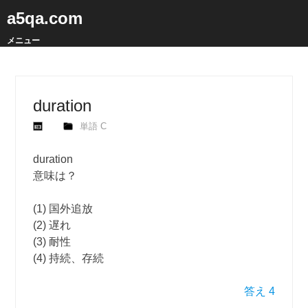
a5qa.com
メニュー
duration
単語 C
duration
意味は？
(1) 国外追放
(2) 遅れ
(3) 耐性
(4) 持続、存続
答え 4