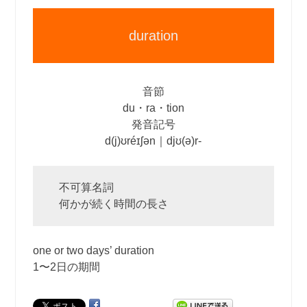
duration
音節
du・ra・tion
発音記号
d(j)ʊréɪʃən｜djʊ(ə)r‐
不可算名詞
何かが続く時間の長さ
one or two days’ duration
1〜2日の期間