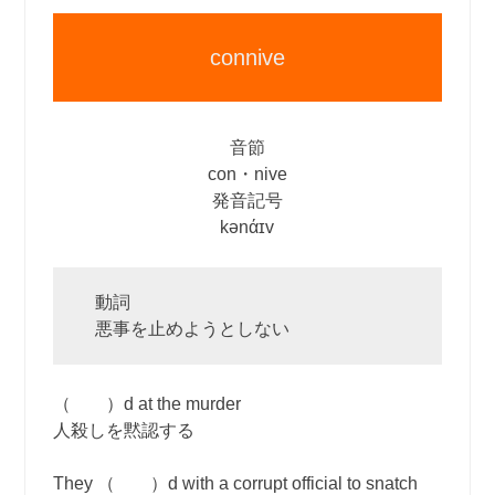
connive
音節
con・nive
発音記号
kənάɪv
動詞
悪事を止めようとしない
（ ）d at the murder
人殺しを黙認する
They （ ）d with a corrupt official to snatch