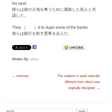
his land.
彼らは彼の土地を奪うために腐敗した役人と共
謀した。
They （ ）d to dupe some of the banks.
彼らは銀行を欺す悪事を企んだ。
.
Written By:
a5qa
投
←
mortuary
The stadium is quite radically
稿
different from which was
ナ
originally designed.
→
ビ
ゲ
ー
検
シ