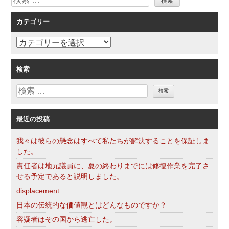
索
ョ
カテゴリー
ン
カ
テ
ゴ
検索
リ
検
ー
索
最近の投稿
我々は彼らの懸念はすべて私たちが解決することを保証しま
した。
責任者は地元議員に、夏の終わりまでには修復作業を完了さ
せる予定であると説明しました。
displacement
日本の伝統的な価値観とはどんなものですか？
容疑者はその国から逃亡した。