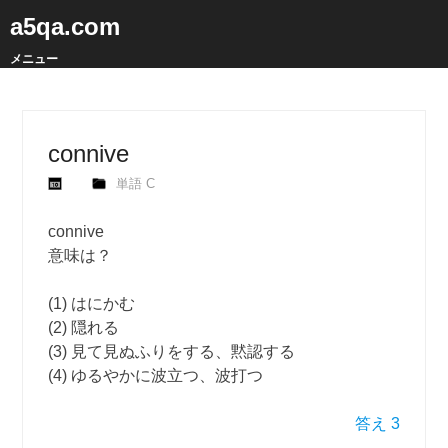
a5qa.com
メニュー
connive
単語 C
connive
意味は？
(1) はにかむ
(2) 隠れる
(3) 見て見ぬふりをする、黙認する
(4) ゆるやかに波立つ、波打つ
答え 3