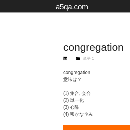
a5qa.com
congregation
単語 C
congregation
意味は？
(1) 集合, 会合
(2) 単一化
(3) 心酔
(4) 密かな企み