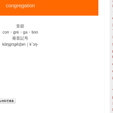
congregation
音節
con・gre・ga・tion
発音記号
kὰŋgrɪgéɪʃən｜k`ɔŋ‐