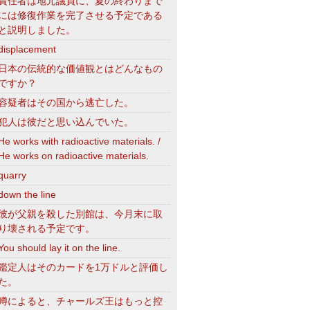
責任者は地元議員に、夏の終わりまで
には修復作業を完了させる予定である
と説明しました。
displacement
日本の伝統的な価値観とはどんなもの
ですか？
容疑者はその国から逃亡した。
犯人は彼だと思い込んでいた。
He works with radioactive materials. /
He works on radioactive materials.
quarry
down the line
彼が父親を殺した別館は、今月末に取
り壊される予定です。
You should lay it on the line.
鑑定人はそのカードを1万ドルと評価し
た。
噂によると、チャールズ王はもっと控