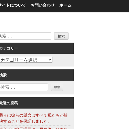
サイトについて
お問い合わせ
ホーム
検
索
カテゴリー
カ
テ
ゴ
検索
リ
検
ー
索
最近の投稿
我々は彼らの懸念はすべて私たちが解
決することを保証しました。