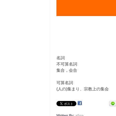
名詞
不可算名詞
集合，会合
可算名詞
(人の)集まり、宗教上の集会
.
Written By:
a5qa