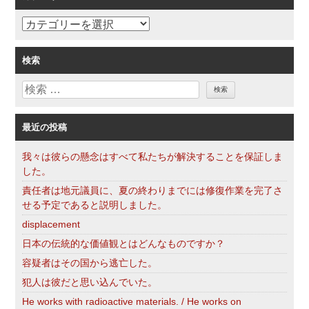
カ
テ
ゴ
検索
リ
検
ー
索
最近の投稿
我々は彼らの懸念はすべて私たちが解決することを保証しま
した。
責任者は地元議員に、夏の終わりまでには修復作業を完了さ
せる予定であると説明しました。
displacement
日本の伝統的な価値観とはどんなものですか？
容疑者はその国から逃亡した。
犯人は彼だと思い込んでいた。
He works with radioactive materials. / He works on