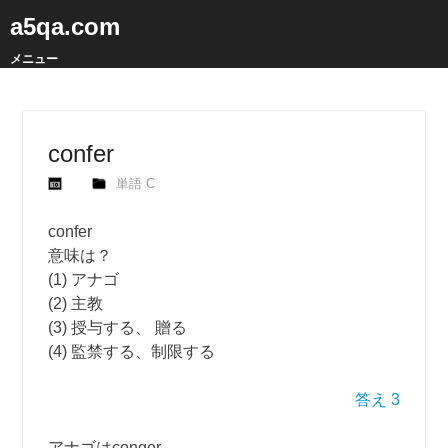
a5qa.com
メニュー
confer
単語 C
confer
意味は？
(1) アナゴ
(2) 主教
(3) 授与する、 贈る
(4) 監禁する、制限する
答え 3
アナゴはconger