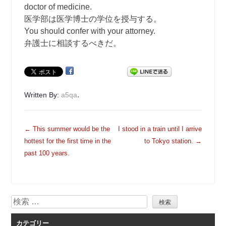
doctor of medicine.
医学部は医学博士の学位を授与する。
You should confer with your attorney.
弁護士に相談するべきだ。
.
Written By:
a5qa
投
←
This summer would be the
I stood in a train until I arrive
稿
hottest for the first time in the
to Tokyo station.
→
ナ
past 100 years.
ビ
ゲ
ー
検
シ
索
ョ
カテゴリー
ン