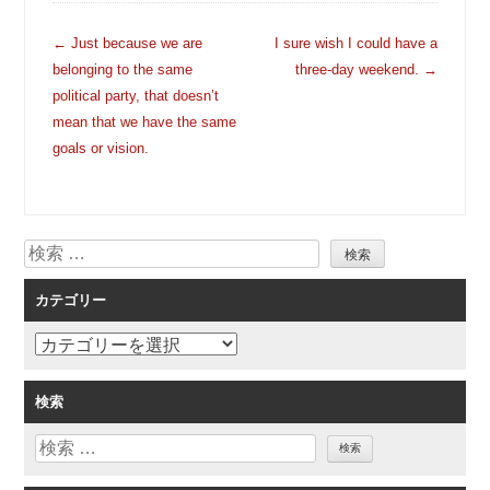
投
←
Just because we are
I sure wish I could have a
稿
belonging to the same
three-day weekend.
→
ナ
political party, that doesn’t
ビ
mean that we have the same
ゲ
goals or vision.
ー
シ
ョ
検
ン
索
カテゴリー
カ
テ
ゴ
検索
リ
検
ー
索