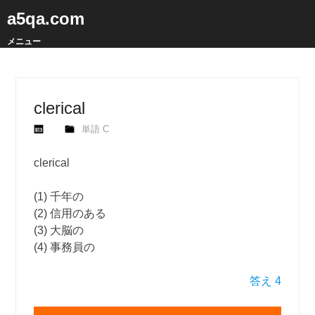
a5qa.com
メニュー
clerical
単語 C
clerical
(1) 千年の
(2) 信用のある
(3) 大脳の
(4) 事務員の
答え 4