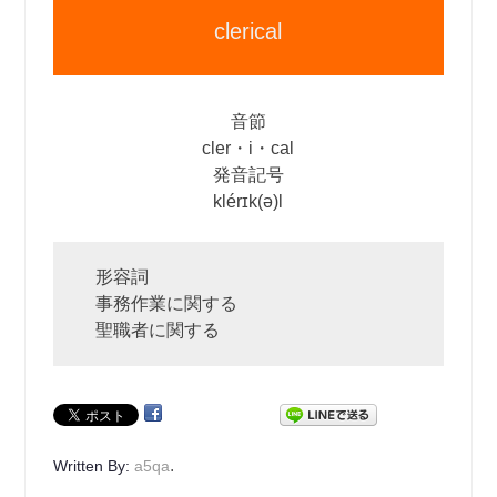
clerical
音節
cler・i・cal
発音記号
klérɪk(ə)l
形容詞
事務作業に関する
聖職者に関する
.
Written By:
a5qa