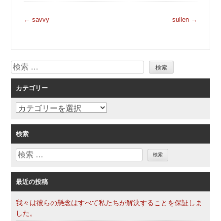
投
←
savvy
sullen
→
稿
ナ
ビ
検
ゲ
索
ー
カテゴリー
シ
ョ
カ
ン
テ
ゴ
検索
リ
検
ー
索
最近の投稿
我々は彼らの懸念はすべて私たちが解決することを保証しま
した。