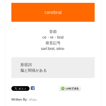
cerebral
音節
ce・re・bral
発音記号
səríːbrəl, sérə‐
形容詞
脳と関係がある
.
Written By:
a5qa