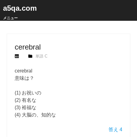
a5qa.com
メニュー
cerebral
単語 C
cerebral
意味は？
(1) お祝いの
(2) 有名な
(3) 裕福な
(4) 大脳の、知的な
答え 4