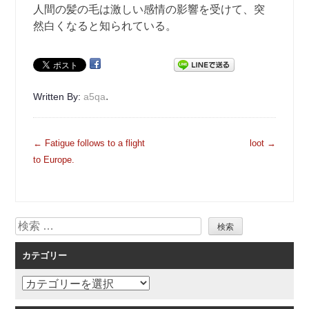
人間の髪の毛は激しい感情の影響を受けて、突
然白くなると知られている。
.
Written By:
a5qa
投
←
Fatigue follows to a flight
loot
→
稿
to Europe.
ナ
ビ
ゲ
検
ー
索
シ
カテゴリー
ョ
ン
カ
テ