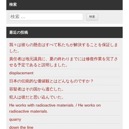
ゴ
検索
リ
検
ー
索
最近の投稿
我々は彼らの懸念はすべて私たちが解決することを保証しま
した。
責任者は地元議員に、夏の終わりまでには修復作業を完了さ
せる予定であると説明しました。
displacement
日本の伝統的な価値観とはどんなものですか？
容疑者はその国から逃亡した。
犯人は彼だと思い込んでいた。
He works with radioactive materials. / He works on
radioactive materials.
quarry
down the line