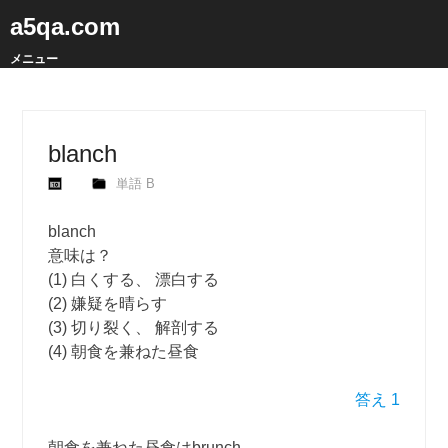
a5qa.com
メニュー
blanch
単語 B
blanch
意味は？
(1) 白くする、 漂白する
(2) 嫌疑を晴らす
(3) 切り裂く、 解剖する
(4) 朝食を兼ねた昼食
答え 1
朝食を兼ねた昼食はbrunch