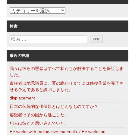
カ
テ
ゴ
検索
リ
検
ー
索
最近の投稿
我々は彼らの懸念はすべて私たちが解決することを保証しま
した。
責任者は地元議員に、夏の終わりまでには修復作業を完了さ
せる予定であると説明しました。
displacement
日本の伝統的な価値観とはどんなものですか？
容疑者はその国から逃亡した。
犯人は彼だと思い込んでいた。
He works with radioactive materials. / He works on