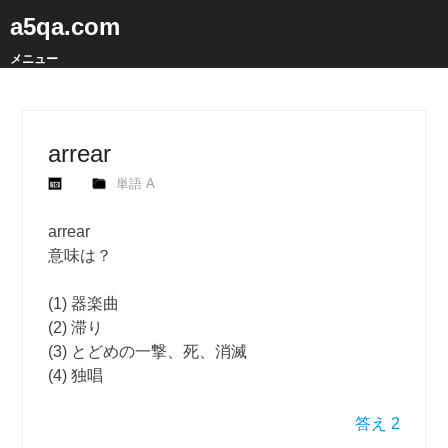
a5qa.com
メニュー
arrear
単語 A
arrear
意味は？
(1) 器楽曲
(2) 滞り
(3) とどめの一撃、死、消滅
(4) 独唱
答え 2