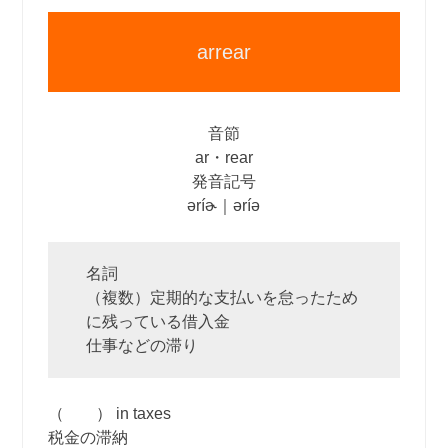
arrear
音節
ar・rear
発音記号
əríɚ｜əríə
名詞
（複数）定期的な支払いを怠ったため
に残っている借入金
仕事などの滞り
（ ） in taxes
税金の滞納