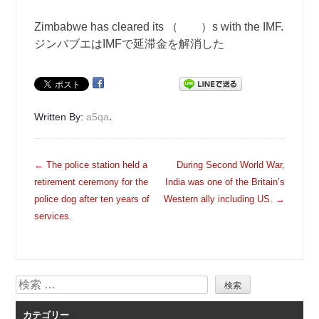
Zimbabwe has cleared its （ ）s with the IMF.
ジンバブエはIMFで延滞金を解消した
.
Written By:
a5qa
投
←
The police station held a
During Second World War,
稿
retirement ceremony for the
India was one of the Britain’s
ナ
police dog after ten years of
Western ally including US.
→
ビ
services.
ゲ
ー
シ
検
ョ
索
ン
カテゴリー