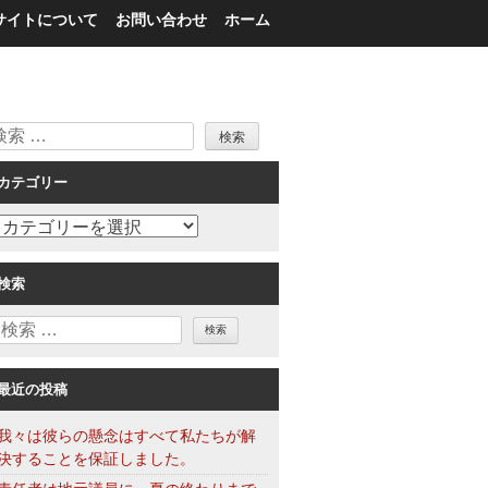
サイトについて
お問い合わせ
ホーム
検
索
カテゴリー
カ
テ
ゴ
検索
リ
検
ー
索
最近の投稿
我々は彼らの懸念はすべて私たちが解
決することを保証しました。