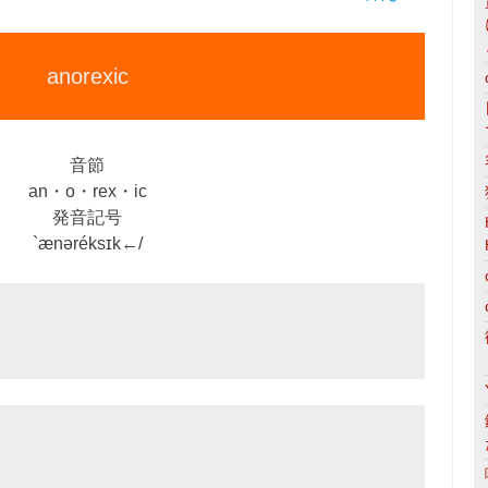
anorexic
音節
an・o・rex・ic
発音記号
`ænəréksɪk←/