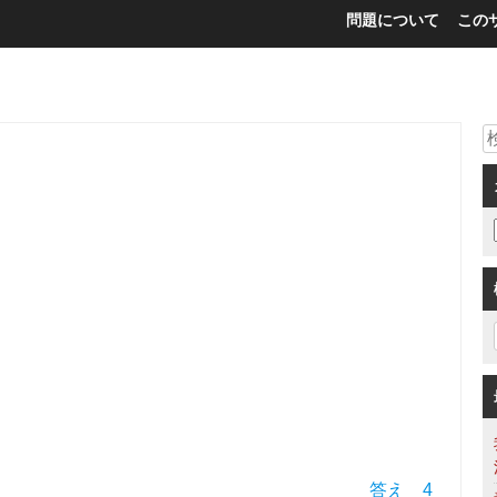
問題について
この
答え 4