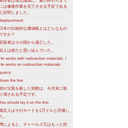
責任者は地元議員に、夏の終わりまで
には修復作業を完了させる予定である
と説明しました。
displacement
日本の伝統的な価値観とはどんなもの
ですか？
容疑者はその国から逃亡した。
犯人は彼だと思い込んでいた。
He works with radioactive materials. /
He works on radioactive materials.
quarry
down the line
彼が父親を殺した別館は、今月末に取
り壊される予定です。
You should lay it on the line.
鑑定人はそのカードを1万ドルと評価し
た。
噂によると、チャールズ王はもっと控