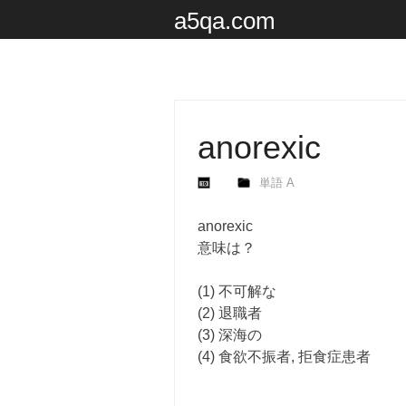
a5qa.com
anorexic
単語 A
anorexic
意味は？
(1) 不可解な
(2) 退職者
(3) 深海の
(4) 食欲不振者, 拒食症患者