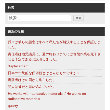
テ
ゴ
検索
リ
検
ー
索
最近の投稿
我々は彼らの懸念はすべて私たちが解決することを保証しま
した。
責任者は地元議員に、夏の終わりまでには修復作業を完了さ
せる予定であると説明しました。
displacement
日本の伝統的な価値観とはどんなものですか？
容疑者はその国から逃亡した。
犯人は彼だと思い込んでいた。
He works with radioactive materials. / He works on
radioactive materials.
quarry