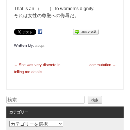
That is an （ ） to women’s dignity.
それは女性の尊厳への侮辱だ。
.
Written By:
a5qa
投
←
She was very discrete in
commutation
→
稿
telling me details.
ナ
ビ
ゲ
検
ー
索
シ
カテゴリー
ョ
ン
カ