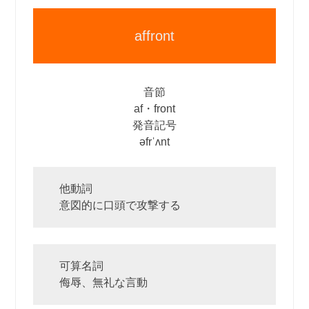
affront
音節
af・front
発音記号
əfrˈʌnt
他動詞
意図的に口頭で攻撃する
可算名詞
侮辱、無礼な言動