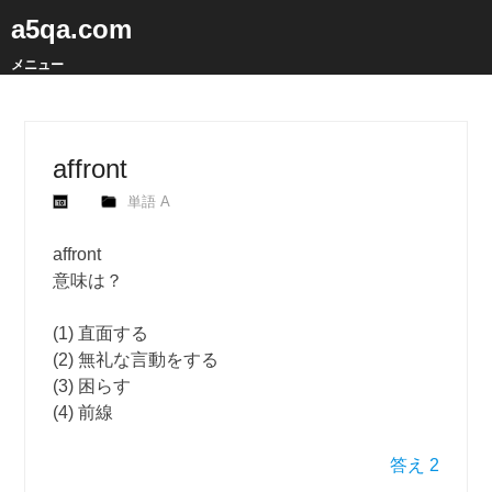
a5qa.com
メニュー
affront
単語 A
affront
意味は？
(1) 直面する
(2) 無礼な言動をする
(3) 困らす
(4) 前線
答え 2