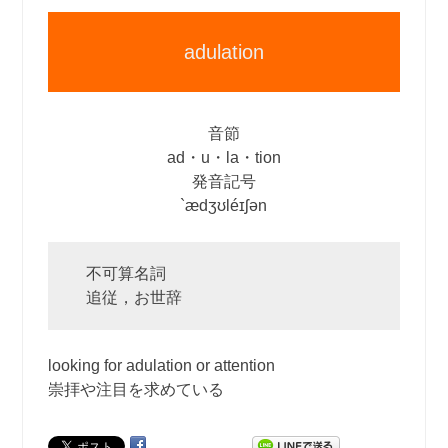
adulation
音節
ad・u・la・tion
発音記号
`ædʒʊléɪʃən
不可算名詞
追従，お世辞
looking for adulation or attention
崇拝や注目を求めている