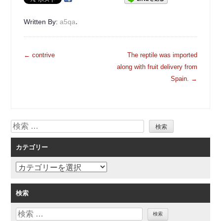
.
Written By:
a5qa
投
←
contrive
The reptile was imported
稿
along with fruit delivery from
ナ
Spain.
→
ビ
ゲ
ー
検
シ
索
ョ
カテゴリー
ン
カ
テ
ゴ
検索
リ
検
ー