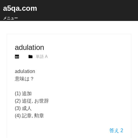
a5qa.com
メニュー
adulation
単語 A
adulation
意味は？
(1) 追加
(2) 追従, お世辞
(3) 成人
(4) 記章, 勲章
答え 2