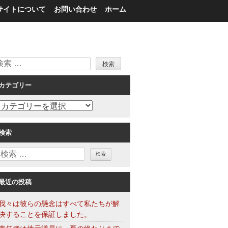
サイトについて
お問い合わせ
ホーム
検
索
カテゴリー
カ
テ
ゴ
検索
リ
検
ー
索
最近の投稿
我々は彼らの懸念はすべて私たちが解
決することを保証しました。