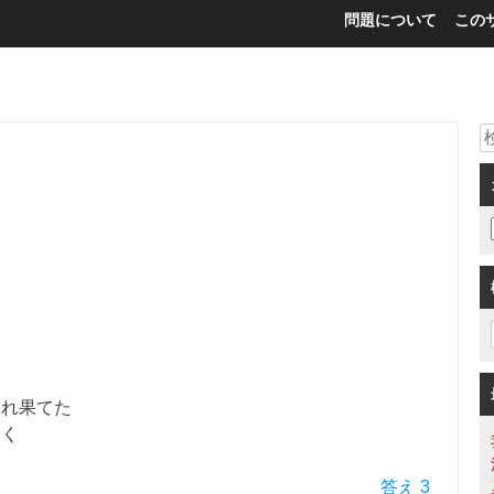
問題について
この
ぶれ果てた
らく
答え 3