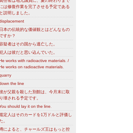
責任者は地元議員に、夏の終わりまで
には修復作業を完了させる予定である
と説明しました。
displacement
日本の伝統的な価値観とはどんなもの
ですか？
容疑者はその国から逃亡した。
犯人は彼だと思い込んでいた。
He works with radioactive materials. /
He works on radioactive materials.
quarry
down the line
彼が父親を殺した別館は、今月末に取
り壊される予定です。
You should lay it on the line.
鑑定人はそのカードを1万ドルと評価し
た。
噂によると、チャールズ王はもっと控