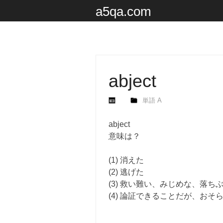
a5qa.com
abject
単語 A
abject
意味は？
(1) 消えた
(2) 逃げた
(3) 救い難い、みじめな、落ち
(4) 論証できることだが、おそ