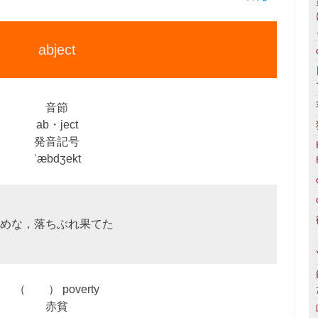
abject
音節
ab・ject
発音記号
ˈæbdʒekt
めな，落ちぶれ果てた
（ ） poverty
赤貧