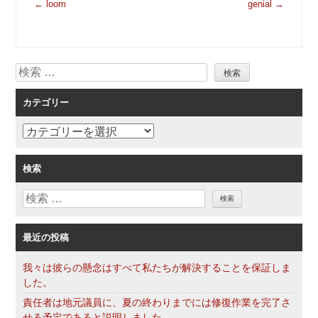
投
←
loom
genial
→
稿
ナ
ビ
検
ゲ
索
ー
カテゴリー
シ
ョ
カ
ン
テ
ゴ
検索
リ
検
ー
索
最近の投稿
我々は彼らの懸念はすべて私たちが解決することを保証しま
した。
責任者は地元議員に、夏の終わりまでには修復作業を完了さ
せる予定であると説明しました。