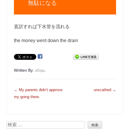
無駄になる
直訳すれば下水管を流れる
the money went down the drain
.
Written By:
a5qa
投
←
My parents didn’t approve
unscathed
→
稿
my going there.
ナ
ビ
ゲ
検
ー