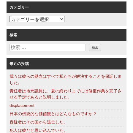
索
シ
カテゴリー
ョ
ン
カ
テ
ゴ
検索
リ
検
ー
索
最近の投稿
我々は彼らの懸念はすべて私たちが解決することを保証しま
した。
責任者は地元議員に、夏の終わりまでには修復作業を完了さ
せる予定であると説明しました。
displacement
日本の伝統的な価値観とはどんなものですか？
容疑者はその国から逃亡した。
犯人は彼だと思い込んでいた。