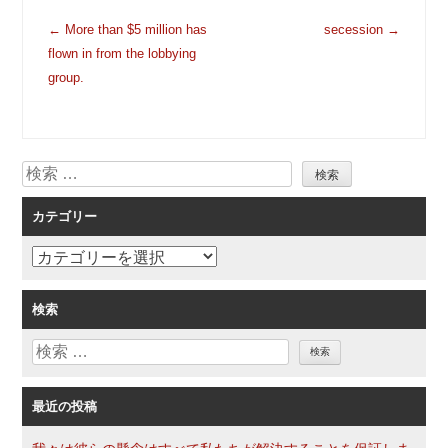
投
←
More than $5 million has
secession
→
稿
flown in from the lobbying
ナ
group.
ビ
ゲ
ー
検
シ
索
ョ
カテゴリー
ン
カ
テ
ゴ
検索
リ
検
ー
索
最近の投稿