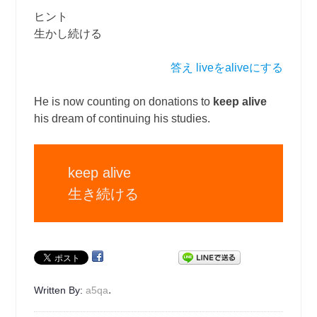
ヒント
生かし続ける
答え liveをaliveにする
He is now counting on donations to
keep alive
his dream of continuing his studies.
keep alive
生き続ける
.
Written By:
a5qa