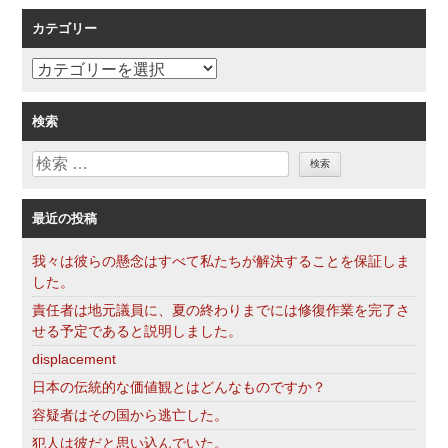
索
シ
カテゴリー
ョ
ン
カ
テ
ゴ
検索
リ
検
ー
索
最近の投稿
我々は彼らの懸念はすべて私たちが解決することを保証しま
した。
責任者は地元議員に、夏の終わりまでには修復作業を完了さ
せる予定であると説明しました。
displacement
日本の伝統的な価値観とはどんなものですか？
容疑者はその国から逃亡した。
犯人は彼だと思い込んでいた。