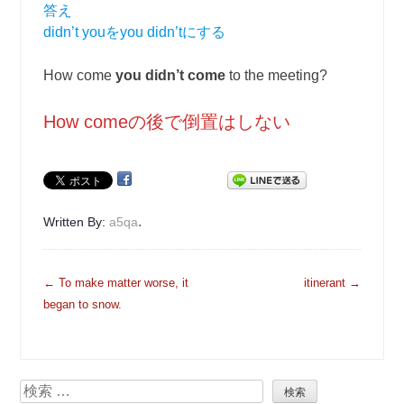
答え
didn’t youをyou didn’tにする
How come
you didn’t come
to the meeting?
How comeの後で倒置はしない
.
Written By:
a5qa
投
←
To make matter worse, it
itinerant
→
稿
began to snow.
ナ
ビ
ゲ
検
ー