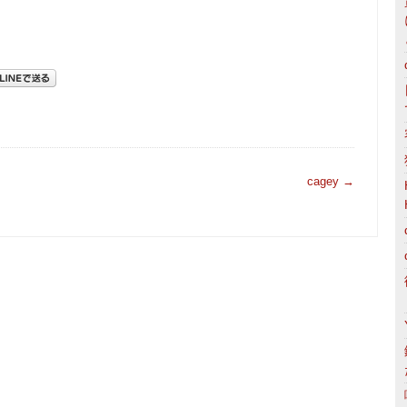
cagey
→