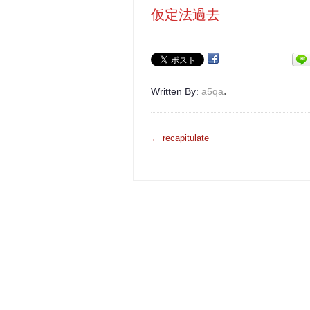
仮定法過去
.
Written By:
a5qa
投
←
recapitulate
稿
ナ
ビ
ゲ
ー
シ
ョ
ン