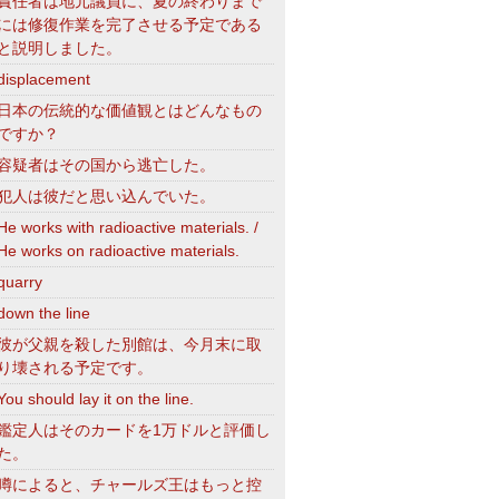
責任者は地元議員に、夏の終わりまで
には修復作業を完了させる予定である
と説明しました。
displacement
日本の伝統的な価値観とはどんなもの
ですか？
容疑者はその国から逃亡した。
犯人は彼だと思い込んでいた。
He works with radioactive materials. /
He works on radioactive materials.
quarry
down the line
彼が父親を殺した別館は、今月末に取
り壊される予定です。
You should lay it on the line.
鑑定人はそのカードを1万ドルと評価し
た。
噂によると、チャールズ王はもっと控