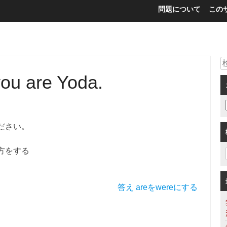
問題について
この
 you are Yoda.
ださい。
方をする
答え areをwereにする