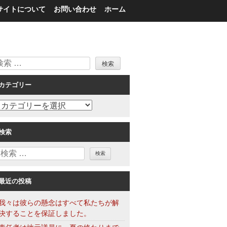
サイトについて
お問い合わせ
ホーム
検
索
カテゴリー
カ
テ
ゴ
検索
リ
検
ー
索
最近の投稿
我々は彼らの懸念はすべて私たちが解
決することを保証しました。