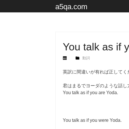
a5qa.com
You talk as if
動詞
英訳に間違いが有れば正してく
君はまるでヨーダのような話し
You talk as if you are Yoda.
You talk as if you were Yoda.