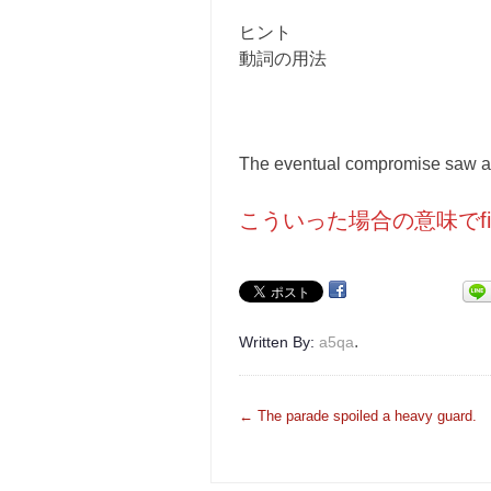
ヒント
動詞の用法
The eventual compromise saw a
こういった場合の意味でf
.
Written By:
a5qa
投
←
The parade spoiled a heavy guard.
稿
ナ