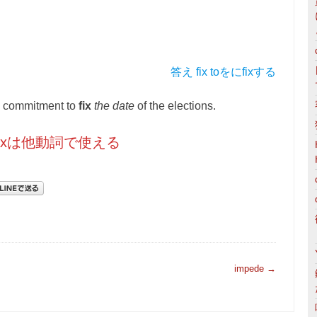
答え fix toをにfixする
 commitment to
fix
the date
of the elections.
ixは他動詞で使える
impede
→