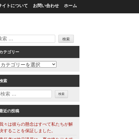
サイトについて
お問い合わせ
ホーム
検
索
カテゴリー
カ
テ
ゴ
検索
リ
検
ー
索
最近の投稿
我々は彼らの懸念はすべて私たちが解
決することを保証しました。