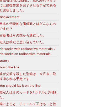
責任者は地元議員に、夏の終わりまで
には修復作業を完了させる予定である
と説明しました。
displacement
日本の伝統的な価値観とはどんなもの
ですか？
容疑者はその国から逃亡した。
犯人は彼だと思い込んでいた。
He works with radioactive materials. /
He works on radioactive materials.
quarry
down the line
彼が父親を殺した別館は、今月末に取
り壊される予定です。
You should lay it on the line.
鑑定人はそのカードを1万ドルと評価し
た。
噂によると、チャールズ王はもっと控