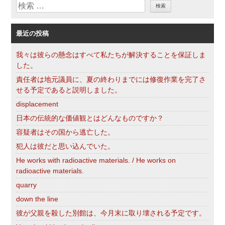
検
ー
索
最近の投稿
我々は彼らの懸念はすべて私たちが解決することを保証しま
した。
責任者は地元議員に、夏の終わりまでには修復作業を完了さ
せる予定であると説明しました。
displacement
日本の伝統的な価値観とはどんなものですか？
容疑者はその国から逃亡した。
犯人は彼だと思い込んでいた。
He works with radioactive materials. / He works on
radioactive materials.
quarry
down the line
彼が父親を殺した別館は、今月末に取り壊される予定です。