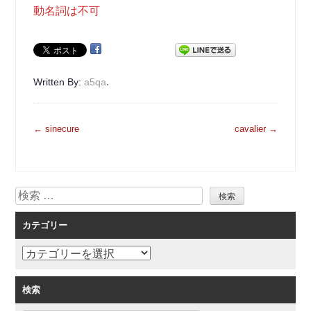
動名詞は不可
.
Written By:
a5qa
投
←
sinecure
cavalier
→
稿
ナ
ビ
検
ゲ
索
ー
カテゴリー
シ
ョ
カ
ン
テ
ゴ
検索
リ