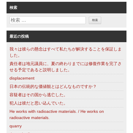
ゴ
検索
リ
検
ー
索
最近の投稿
我々は彼らの懸念はすべて私たちが解決することを保証しま
した。
責任者は地元議員に、夏の終わりまでには修復作業を完了さ
せる予定であると説明しました。
displacement
日本の伝統的な価値観とはどんなものですか？
容疑者はその国から逃亡した。
犯人は彼だと思い込んでいた。
He works with radioactive materials. / He works on
radioactive materials.
quarry