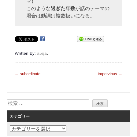
マ）
このような
過ぎた年数
が話のテーマの
場合は動詞は複数扱いになる。
.
Written By:
a5qa
投
←
subordinate
impervious
→
稿
ナ
ビ
検
ゲ
索
ー
カテゴリー
シ
ョ
カ
ン
テ