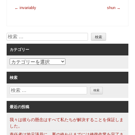
投
←
invariably
shun
→
稿
ナ
ビ
検
ゲ
索
ー
カテゴリー
シ
ョ
カ
ン
テ
ゴ
検索
リ
検
ー
索
最近の投稿
我々は彼らの懸念はすべて私たちが解決することを保証しま
した。
責任者は地元議員に、夏の終わりまでには修復作業を完了さ