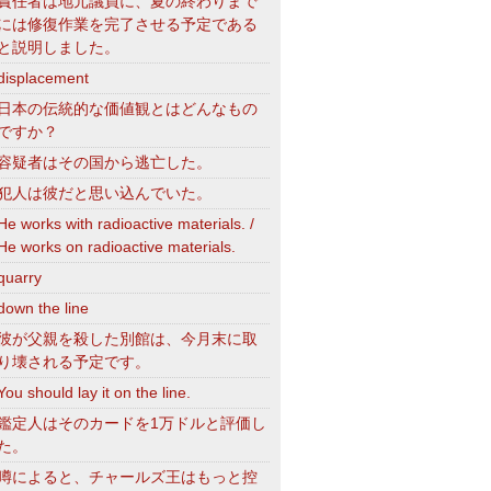
責任者は地元議員に、夏の終わりまで
には修復作業を完了させる予定である
と説明しました。
displacement
日本の伝統的な価値観とはどんなもの
ですか？
容疑者はその国から逃亡した。
犯人は彼だと思い込んでいた。
He works with radioactive materials. /
He works on radioactive materials.
quarry
down the line
彼が父親を殺した別館は、今月末に取
り壊される予定です。
You should lay it on the line.
鑑定人はそのカードを1万ドルと評価し
た。
噂によると、チャールズ王はもっと控