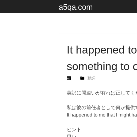
a5qa.com
It happened to
something to o
動詞
英訳に間違いが有れば正してく
私は彼の前任者として何か提供
It happened to me that I might h
ヒント
思い