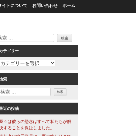
サイトについて
お問い合わせ
ホーム
検
索
カテゴリー
カ
テ
ゴ
検索
リ
検
ー
索
最近の投稿
我々は彼らの懸念はすべて私たちが解
決することを保証しました。