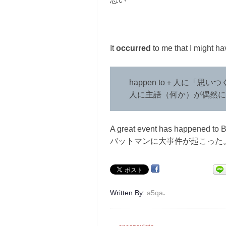
It
occurred
to me that I might ha
happen to＋人に「思
人に主語（何か）が偶然に
A great event has happened to 
バットマンに大事件が起こった
.
Written By:
a5qa
投