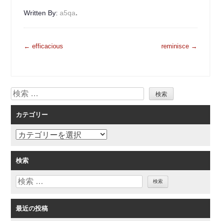
.
Written By:
a5qa
投
←
efficacious
reminisce
→
稿
ナ
ビ
検
ゲ
索
ー
カテゴリー
シ
ョ
カ
ン
テ
ゴ
検索
リ
検
ー
索
最近の投稿