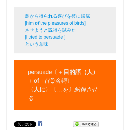
鳥から得られる喜びを彼に帰属
[him
of
the pleasures of birds]
させようと説得を試みた
[I tried to persuade ]
という意味
persuade〔＋
目的語（人）
＋
of
＋
(代)名詞
〕
〈
人に
〉〔…を〕
納得させ
る