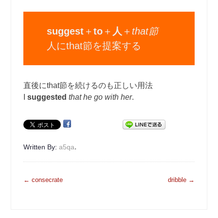
suggest
＋
to
＋
人
＋
that節
人にthat節を提案する
直後にthat節を続けるのも正しい用法
I
suggested
that he go with her
.
.
Written By:
a5qa
投
←
consecrate
dribble
→
稿
ナ
ビ