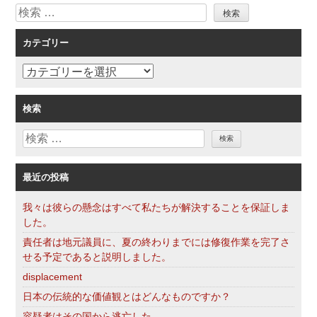
検
ゲ
索
ー
カテゴリー
シ
ョ
カ
ン
テ
ゴ
検索
リ
検
ー
索
最近の投稿
我々は彼らの懸念はすべて私たちが解決することを保証しま
した。
責任者は地元議員に、夏の終わりまでには修復作業を完了さ
せる予定であると説明しました。
displacement
日本の伝統的な価値観とはどんなものですか？
容疑者はその国から逃亡した。