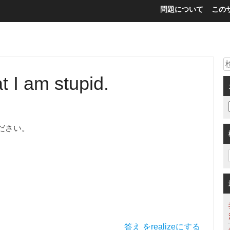
問題について
この
t I am stupid.
ださい。
答え をrealizeにする