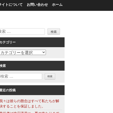
サイトについて
お問い合わせ
ホーム
検
索
カテゴリー
カ
テ
ゴ
検索
リ
検
ー
索
最近の投稿
我々は彼らの懸念はすべて私たちが解
決することを保証しました。