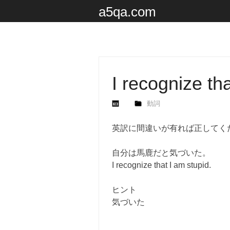
a5qa.com
I recognize tha
動詞
英訳に間違いが有れば正してく
自分は馬鹿だと気づいた。
I recognize that I am stupid.
ヒント
気づいた