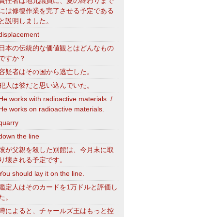
責任者は地元議員に、夏の終わりまで
には修復作業を完了させる予定である
と説明しました。
displacement
日本の伝統的な価値観とはどんなもの
ですか？
容疑者はその国から逃亡した。
犯人は彼だと思い込んでいた。
He works with radioactive materials. /
He works on radioactive materials.
quarry
down the line
彼が父親を殺した別館は、今月末に取
り壊される予定です。
You should lay it on the line.
鑑定人はそのカードを1万ドルと評価し
た。
噂によると、チャールズ王はもっと控