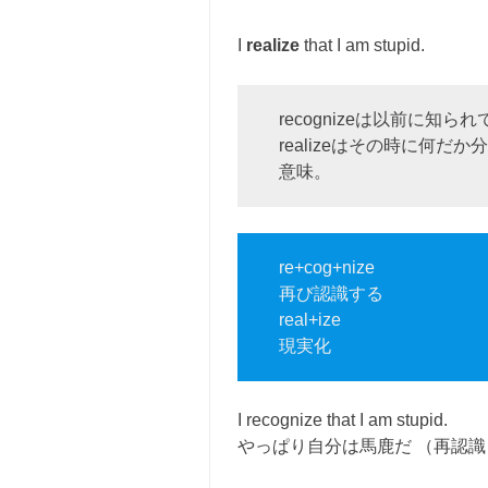
I
realize
that I am stupid.
recognizeは以前に知
realizeはその時に何
意味。
re+cog+nize
再び認識する
real+ize
現実化
I recognize that I am stupid.
やっぱり自分は馬鹿だ （再認識