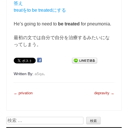
答え
treatをto be treatedにする
He’s going to need to
be treated
for pneumonia.
最初の文では自分で自分を治療するみたいにな
ってしまう。
.
Written By:
a5qa
投
←
privation
depravity
→
稿
ナ
ビ
検
ゲ
索
ー