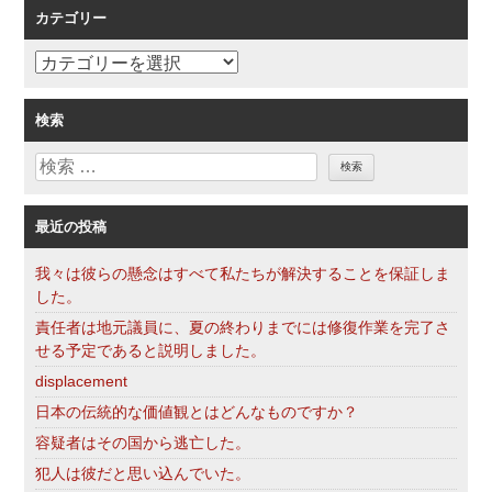
カテゴリー
シ
ョ
カ
ン
テ
ゴ
検索
リ
検
ー
索
最近の投稿
我々は彼らの懸念はすべて私たちが解決することを保証しま
した。
責任者は地元議員に、夏の終わりまでには修復作業を完了さ
せる予定であると説明しました。
displacement
日本の伝統的な価値観とはどんなものですか？
容疑者はその国から逃亡した。
犯人は彼だと思い込んでいた。