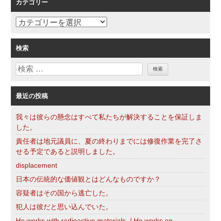
カテゴリー
シ
ョ
カ
ン
テ
ゴ
検索
リ
検
ー
索
最近の投稿
我々は彼らの懸念はすべて私たちが解決することを保証しま
した。
責任者は地元議員に、夏の終わりまでには修復作業を完了さ
せる予定であると説明しました。
displacement
日本の伝統的な価値観とはどんなものですか？
容疑者はその国から逃亡した。
犯人は彼だと思い込んでいた。
He works with radioactive materials. / He works on