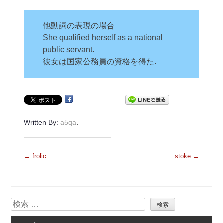
他動詞の表現の場合
She qualified herself as a national
public servant.
彼女は国家公務員の資格を得た.
.
Written By:
a5qa
投
←
frolic
stoke
→
稿
ナ
ビ
検
ゲ
索
ー