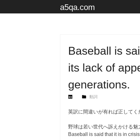
a5qa.com
Baseball is said
its lack of ap
generations.
動詞
英訳に間違いが有れば正してく
野球は若い世代へ訴えかける魅
Baseball is said that it is in cris