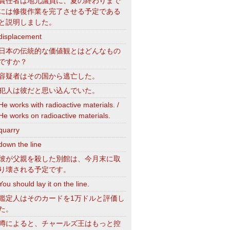
責任者は地元議員に、夏の終わりまで
には修復作業を完了させる予定である
と説明しました。
displacement
日本の伝統的な価値観とはどんなもの
ですか？
容疑者はその国から逃亡した。
犯人は彼だと思い込んでいた。
He works with radioactive materials. /
He works on radioactive materials.
quarry
down the line
彼が父親を殺した別館は、今月末に取
り壊される予定です。
You should lay it on the line.
鑑定人はそのカードを1万ドルと評価し
た。
噂によると、チャールズ王はもっと控