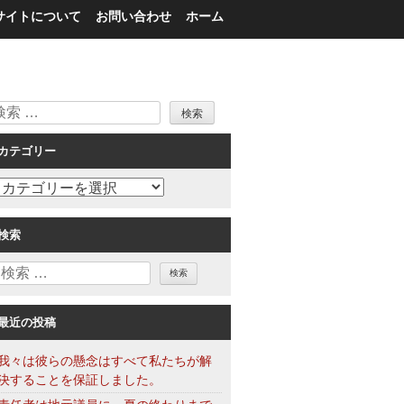
サイトについて
お問い合わせ
ホーム
検
索
カテゴリー
カ
テ
ゴ
検索
リ
検
ー
索
最近の投稿
我々は彼らの懸念はすべて私たちが解
決することを保証しました。