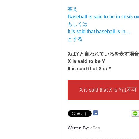
答え
Baseball is said to be in crisis o
もしくは
It is said that baseball is in…
とする
XはYと言われているを表す場合
X is said to be Y
It is said that X is Y
X is said that X is Yは不可
.
Written By:
a5qa