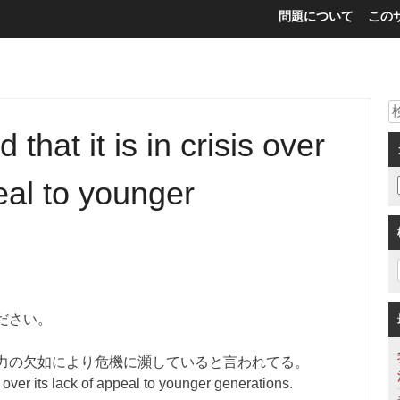
問題について
この
 that it is in crisis over
peal to younger
ださい。
力の欠如により危機に瀕していると言われてる。
is over its lack of appeal to younger generations.