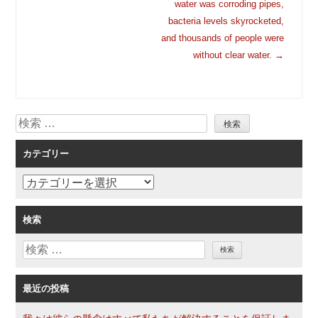
稿
water was corroding pipes,
ナ
bacteria levels skyrocketed,
ビ
and thousands of people were
ゲ
without clear water.
→
ー
シ
ョ
検
ン
索
カテゴリー
カ
テ
ゴ
検索
リ
検
ー
索
最近の投稿