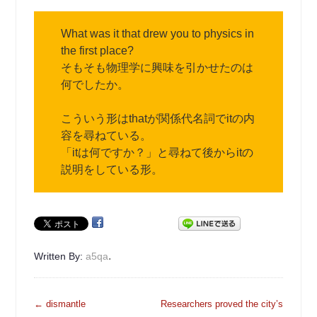
What was it that drew you to physics in
the first place?
そもそも物理学に興味を引かせたのは
何でしたか。
こういう形はthatが関係代名詞でitの内
容を尋ねている。
「itは何ですか？」と尋ねて後からitの
説明をしている形。
.
Written By:
a5qa
投
←
dismantle
Researchers proved the city’s