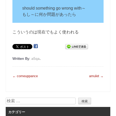
should something go wrong with～
もし～に何か問題があったら
こういうのは現在でもよく使われる
.
Written By:
a5qa
投
←
comeuppance
amulet
→
稿
ナ
ビ
検
ゲ
索
ー
カテゴリー
シ