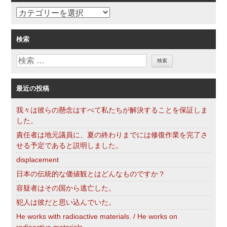
ョ
カ
ン
テ
ゴ
検索
リ
検
ー
索
最近の投稿
我々は彼らの懸念はすべて私たちが解決することを保証しま
した。
責任者は地元議員に、夏の終わりまでには修復作業を完了さ
せる予定であると説明しました。
displacement
日本の伝統的な価値観とはどんなものですか？
容疑者はその国から逃亡した。
犯人は彼だと思い込んでいた。
He works with radioactive materials. / He works on