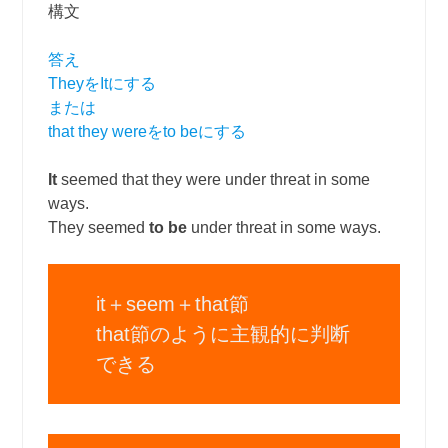
構文
答え
TheyをItにする
または
that they wereをto beにする
It
seemed that they were under threat in some
ways.
They seemed
to be
under threat in some ways.
it＋seem＋that節
that節のように主観的に判断
できる