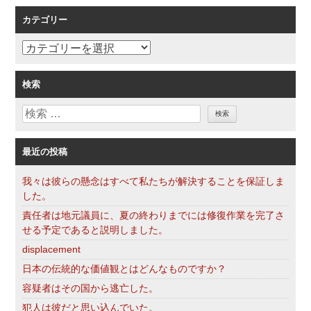
索
ョ
カテゴリー
ン
カ
テ
ゴ
検索
リ
検
ー
索
最近の投稿
我々は彼らの懸念はすべて私たちが解決することを保証しま
した。
責任者は地元議員に、夏の終わりまでには修復作業を完了さ
せる予定であると説明しました。
displacement
日本の伝統的な価値観とはどんなものですか？
容疑者はその国から逃亡した。
犯人は彼だと思い込んでいた。