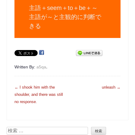
主語＋seem＋to＋be＋～
主語が～と主観的に判断で
きる
.
Written By:
a5qa
投
←
I shook him with the
unleash
→
稿
shoulder, and there was still
ナ
no response.
ビ
ゲ
ー
検
シ